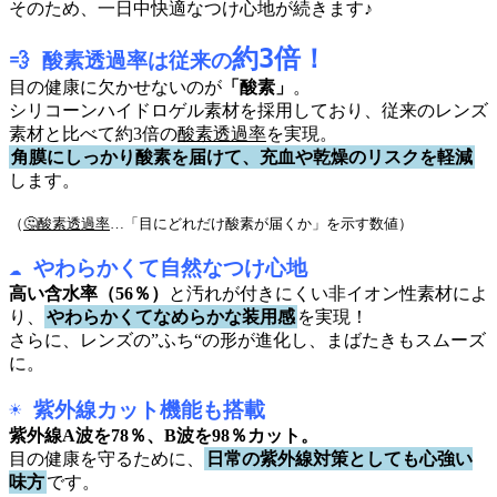
そのため、一日中快適なつけ心地が続きます♪
約3倍！
💨 酸素透過率は従来の
目の健康に欠かせないのが
「酸素」
。
シリコーンハイドロゲル素材を採用しており、従来のレンズ
素材と比べて約
3
倍の
酸素透過率
を実現。
角膜にしっかり酸素を届けて、充血や乾燥のリスクを軽減
します。
（
🤔酸素透過率
…「目にどれだけ酸素が届くか」を示す数値）
☁️ やわらかくて自然なつけ心地
高い含水率（56％）
と汚れが付きにくい非イオン性素材によ
り、
やわらかくてなめらかな装用感
を実現！
さらに、レンズの
”
ふち“の形が進化し、まばたきもスムーズ
に。
☀️ 紫外線カット機能も搭載
紫外線
A波を78％、B波を98％
カット。
目の健康を守るために、
日常の紫外線対策としても心強い
味方
です。