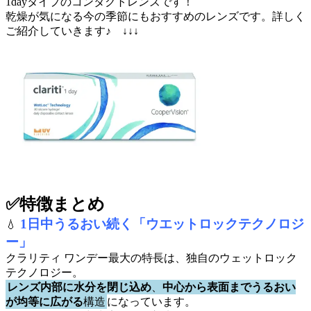
1day
タイプのコンタクトレンズです！
乾燥が気になる今の季節にもおすすめのレンズです。詳しく
ご紹介していきます♪ ↓↓↓
✅特徴まとめ
1日中うるおい続く
「ウエットロックテクノロジ
💧
ー」
クラリティ ワンデー最大の特長は、独自のウェットロック
テクノロジー。
レンズ内部に水分を閉じ込め
、
中心から表面までうるおい
が均等に広がる
構造
になっています。